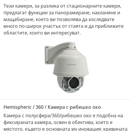
Тези камери, за разлика от стационарните камери,
предлагат функции за панорамиране, накланяне и
мащабиране, което ви позволява да изследвате
много по-широк участък от стаята и да приближите
областите, които ви интересуват.
Hemispheric / 360 / Камера с рибешко око
Камера с полусфера/360/рибешко око е подобна на
фиксираната камера, освен в обектива, което е
мястото, където е основната му иновация: кривината