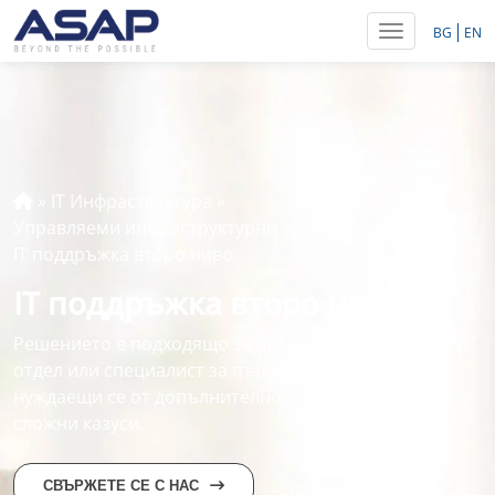
Toggle navig
BG
EN
»
IT Инфраструктура
»
Управляеми инфраструктурни услуги
»
IT поддръжка второ ниво
IT поддръжка второ ниво
Решението е подходящо за организации с опитен ИТ
отдел или специалист за първо ниво поддръжка,
нуждаещи се от допълнително съдействие при по-
сложни казуси.
СВЪРЖЕТЕ СЕ С НАС