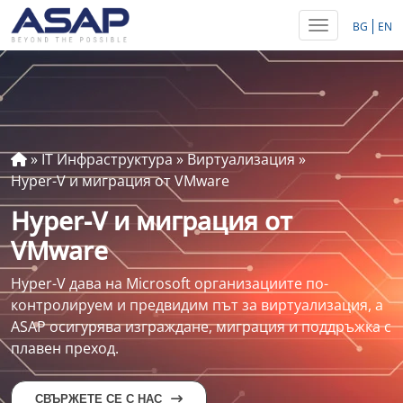
Toggle navig
BG
EN
»
IT Инфраструктура
»
Виртуализация
»
Hyper-V и миграция от VMware
Hyper-V и миграция от
VMware
Hyper-V дава на Microsoft организациите по-
контролируем и предвидим път за виртуализация, а
ASAP осигурява изграждане, миграция и поддръжка с
плавен преход.
СВЪРЖЕТЕ СЕ С НАС