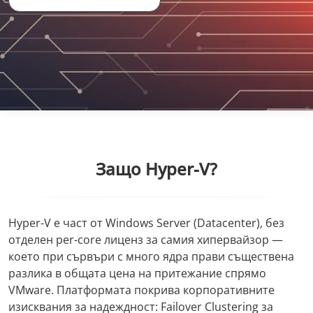
Защо Hyper-V?
Hyper-V е част от Windows Server (Datacenter), без
отделен per-core лиценз за самия хипервайзор —
което при сървъри с много ядра прави съществена
разлика в общата цена на притежание спрямо
VMware. Платформата покрива корпоративните
изисквания за надеждност: Failover Clustering за