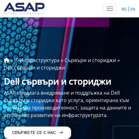
Toggle navig
BG
EN
»
IT Инфраструктура
»
Сървъри и сториджи
»
Dell сървъри и сториджи
Dell сървъри и сториджи
ASAP предлага внедряване и поддръжка на Dell
сървъри и сториджи като услуга, ориентирана към
оптимална производителност, защита на данните и
устойчиво развитие на инфраструктурата.
СВЪРЖЕТЕ СЕ С НАС