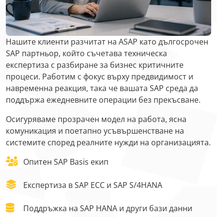
Нашите клиенти разчитат на ASAP като дългосрочен
SAP партньор, който съчетава техническа
експертиза с разбиране за бизнес критичните
процеси. Работим с фокус върху предвидимост и
навременна реакция, така че вашата SAP среда да
поддържа ежедневните операции без прекъсване.
Осигуряваме прозрачен модел на работа, ясна
комуникация и поетапно усъвършенстване на
системите според реалните нужди на организацията.
Опитен SAP Basis екип
Експертиза в SAP ECC и SAP S/4HANA
Поддръжка на SAP HANA и други бази данни