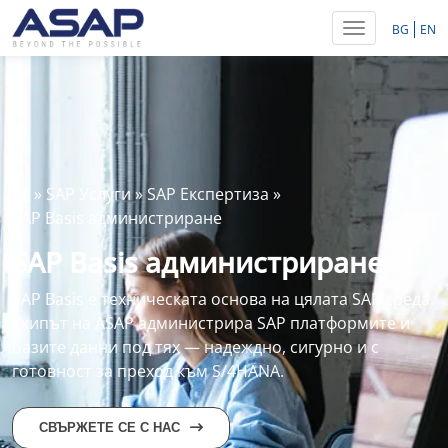
Toggle navig
BG
EN
»
SAP Услуги
»
SAP Експертиза
»
SAP Basis aдминистриране
SAP Basis администриране
SAP Basis е техническата основа на цялата SAP среда.
Екипът на ASAP администрира SAP платформите и
базите данни под тях — надеждно, сигурно и с
готовност за преход към S/4HANA.
СВЪРЖЕТЕ СЕ С НАС