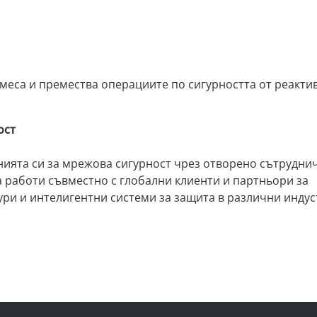
меса и премества операциите по сигурността от реакти
ост
нията си за мрежова сигурност чрез отворено сътрудни
а работи съвместно с глобални клиенти и партньори за
ри и интелигентни системи за защита в различни индус