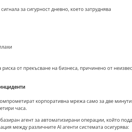
сигнала за сигурност дневно, което затруднява
плахи
 риска от прекъсване на бизнеса, причинено от неизве
 инциденти
 компрометират корпоративна мрежа само за две минути
етири часа.
-базиран агент за автоматизирани операции, който под
нация между различните AI агенти системата осигурява: