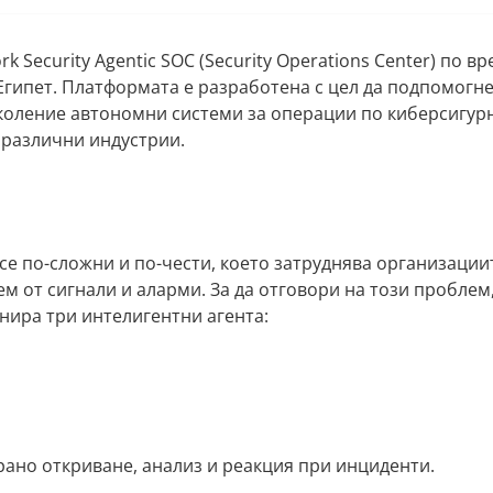
 Security Agentic SOC (Security Operations Center) по вр
 Египет. Платформата е разработена с цел да подпомогн
оление автономни системи за операции по киберсигурн
 различни индустрии.
все по-сложни и по-чести, което затруднява организации
м от сигнали и аларми. За да отговори на този проблем
нира три интелигентни агента:
рано откриване, анализ и реакция при инциденти.