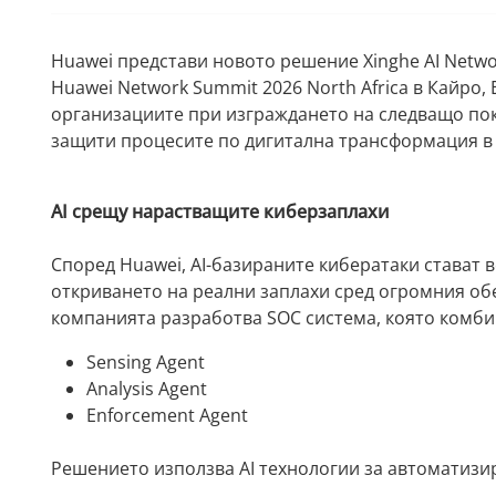
Huawei представи новото решение Xinghe AI Network
Huawei Network Summit 2026 North Africa в Кайро,
организациите при изграждането на следващо пок
защити процесите по дигитална трансформация в
AI срещу нарастващите киберзаплахи
Според Huawei, AI-базираните кибератаки стават 
откриването на реални заплахи сред огромния обе
компанията разработва SOC система, която комби
Sensing Agent
Analysis Agent
Enforcement Agent
Решението използва AI технологии за автоматизи