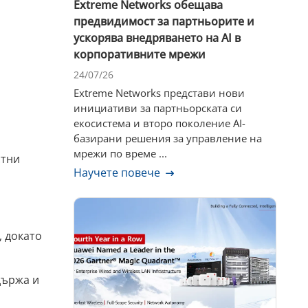
Extreme Networks обещава
предвидимост за партньорите и
ускорява внедряването на AI в
корпоративните мрежи
24/07/26
Extreme Networks представи нови
инициативи за партньорската си
екосистема и второ поколение AI-
базирани решения за управление на
мрежи по време ...
стни
Научете повече
, докато
държа и