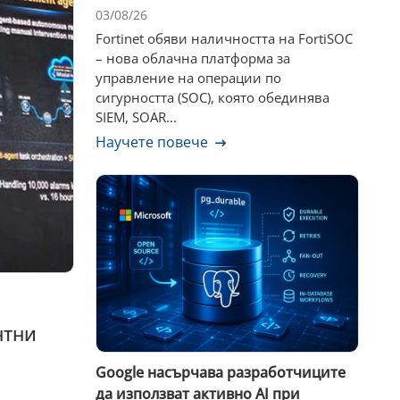
03/08/26
Fortinet обяви наличността на FortiSOC
– нова облачна платформа за
управление на операции по
сигурността (SOC), която обединява
SIEM, SOAR...
Научете повече
нтни
Google насърчава разработчиците
да използват активно AI при