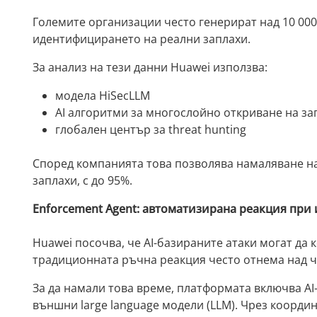
Големите организации често генерират над 10 000 
идентифицирането на реални заплахи.
За анализ на тези данни Huawei използва:
модела HiSecLLM
AI алгоритми за многослойно откриване на за
глобален център за threat hunting
Според компанията това позволява намаляване на
заплахи, с до 95%.
Enforcement Agent: автоматизирана реакция при
Huawei посочва, че AI-базираните атаки могат да
традиционната ръчна реакция често отнема над ч
За да намали това време, платформата включва AI
външни large language модели (LLM). Чрез коорди