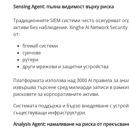
Sensing Agent: пълна видимост върху риска
Традиционните SIEM системи често осигуряват ог
активи без наблюдение. Xinghe AI Network Security
от:
firewall системи
суичове
рутери
други мрежови и защитни устройства
Платформата използва над 3000 AI правила за анал
извършва търсене сред милиарди записи в рамкит
рисковете за корпоративните активи.
Системата поддържа и бързо внедряване с устрой
съществуващи инфраструктури.
Analysis Agent: намаляване на риска от прекъсван