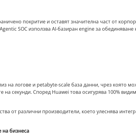
раничено покритие и оставят значителна част от корпо
 Agentic SOC използва AI-базиран engine за обединяване
из на логове и petabyte-scale база данни, чрез която мо
е на секунди. Според Huawei това осигурява 100% видим
ства от различни производители, което улеснява интегр
е на бизнеса