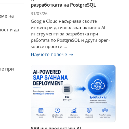
разработката на PostgreSQL
31/07/26
еме на
Google Cloud насърчава своите
е
инженери да използват активно AI
ост и да
инструменти за разработка при
работата по PostgreSQL и други open-
source проекти....
Научете повече
те при
,
SAP ще предостави AI