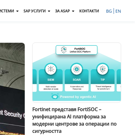
BG
EN
ИСТЕМИ
SAP УСЛУГИ
ЗА ASAP
КОНТАКТИ
Fortinet представя FortiSOC –
унифицирана AI платформа за
модерни центрове за операции по
сигурността