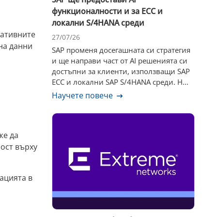
функционалности и за ECC и
локални S/4HANA среди
ративните
27/07/26
 на данни
SAP променя досегашната си стратегия
и ще направи част от AI решенията си
достъпни за клиенти, използващи SAP
ECC и локални SAP S/4HANA среди. Н...
Научете повече
же да
ост върху
ацията в