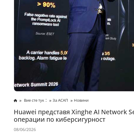
:
Вие сте тук
За АСАП
Новини
Huawei представя Xinghe AI Network S
операции по киберсигурност
08/06/2026