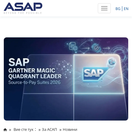
Toggle navig
BG
EN
:
Вие сте тук
За АСАП
Новини