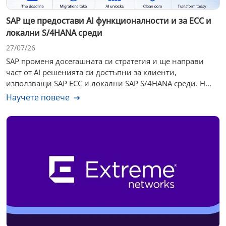
SAP ще предостави AI функционалности и за ECC и
локални S/4HANA среди
27/07/26
SAP променя досегашната си стратегия и ще направи
част от AI решенията си достъпни за клиенти,
използващи SAP ECC и локални SAP S/4HANA среди. Н...
Научете повече