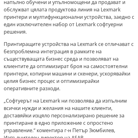
напълно обучени и упълномощени да продават и
обслужват цялата продуктова линия на Lexmark
принтери и мултифункционални устройства, заедно с
един изключителен набор от Lexmark софтуерни
решения.
Принтиращите устройства на Lexmark се отличават с
безпроблемна интеграция в рамките на
съществуващата бизнес среда и позволяват на
клиентите да оптимизират броя на самостоятелни
принтери, копирни машини и скенери, ускорявайки
целия бизнес процес и оптимизирайки
оперативните разходи.
„Софтуерът на Lexmark ни позволява да изпълним
всички нужди и желания на нашите клиенти,
доставяйки изцяло персонализирано решение за
принтиране в едно приложение с опростено
управление.“ коментира г-н Петър Зюмбилев,
Изпълнителен директор на ASAP.