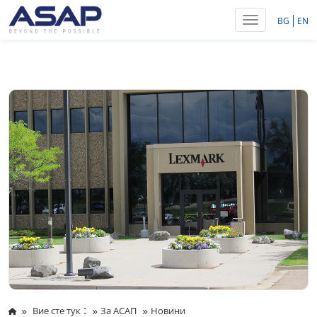
Toggle navig
BG
EN
:
Вие сте тук
За АСАП
Новини