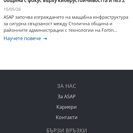
община с фокус върху киберустойчивостта и NIS 2
15/05/26
ASAP започва изграждането на мащабна инфраструктура
за сигурна свързаност между Столична община и
районните администрации с технологии на Fortin...
Научете повече
ЗА НАС
За ASAP
Кариери
Контакти
БЪРЗИ ВРЪЗКИ