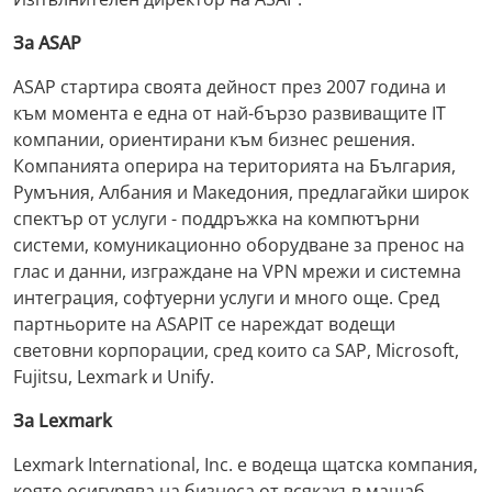
За ASAP
ASAP стартира своята дейност през 2007 година и
към момента е една от най-бързо развиващите IT
компании, ориентирани към бизнес решения.
Компанията оперира на територията на България,
Румъния, Албания и Македония, предлагайки широк
спектър от услуги - поддръжка на компютърни
системи, комуникационно оборудване за пренос на
глас и данни, изграждане на VPN мрежи и системна
интеграция, софтуерни услуги и много още. Сред
партньорите на ASAPIT се нареждат водещи
световни корпорации, сред които са SAP, Microsoft,
Fujitsu, Lexmark и Unify.
За Lexmark
Lexmark International, Inc. е водеща щатска компания,
която осигурява на бизнеса от всякакъв мащаб