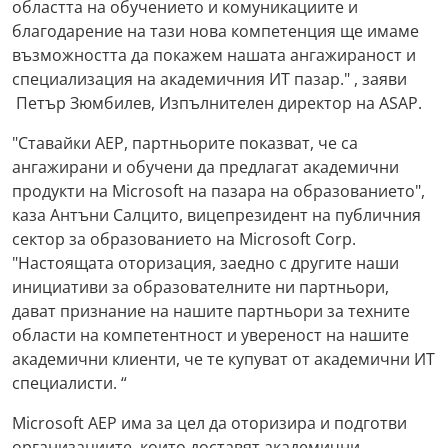
областта на обучението и комуникациите и
благодарение на тази нова компетенция ще имаме
възможността да покажем нашата ангажираност и
специализация на академичния ИТ пазар." , заяви
Петър Зюмбилев, Изпълнителен директор на ASAP.
"Ставайки AEP, партньорите показват, че са
ангажирани и обучени да предлагат академични
продукти на Microsoft на пазара на образованието",
каза Антъни Салцито, вицепрезидент на публичния
сектор за образованието на Microsoft Corp.
"Настоящата оторизация, заедно с другите наши
инициативи за образователните ни партньори,
дават признание на нашите партньори за техните
области на компетентност и увереност на нашите
академични клиенти, че те купуват от академични ИТ
специалисти. “
Microsoft AEP има за цел да оторизира и подготви
организациите, които доставят академични