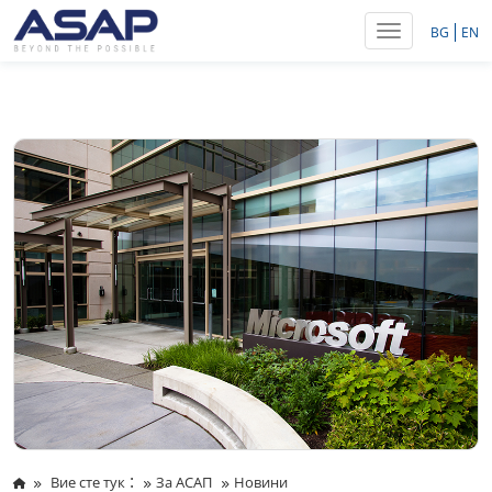
Toggle navig
BG
EN
:
Вие сте тук
За АСАП
Новини