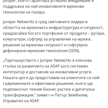
Juniper, което гарантира успешно внедряване и
поддръжка на най-иновативните мрежови
технологии на пазара.
Juniper Networks е сред световните лидери в
областта на мрежовата инфраструктура и сигурност,
предлагайки богато портфолио от продукти – рутери,
комутатори, софтуер за управление на мрежи,
решения за мрежова сигурност и софтуерно
дефинирани мрежови технологии (SDN).
„Партньорството с Juniper Networks е ключова
стъпка за развитието на ASAP като системен
интегратор и доставчик на иновативни услуги.
Нашата цел е да предоставим на клиентите си най-
съвременните и ефективни решения, които ще
подпомогнат техния бизнес растеж и дигитална
трансформация,“ заяви г-н Петър Зюмбилев,
Управител на ASAP.