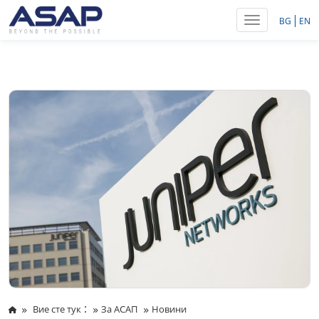
Toggle navig
BG
EN
:
Вие сте тук
За АСАП
Новини