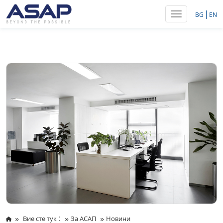
Toggle navig
BG
EN
:
Вие сте тук
За АСАП
Новини