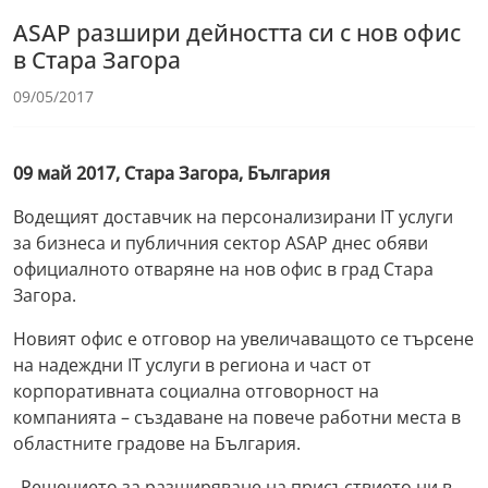
ASAP разшири дейността си с нов офис
в Стара Загора
09/05/2017
09 май 2017, Стара Загора, България
Водещият доставчик на персонализирани IT услуги
за бизнеса и публичния сектор ASAP днес обяви
официалното отваряне на нов офис в град Стара
Загора.
Новият офис е отговор на увеличаващото се търсене
на надеждни IT услуги в региона и част от
корпоративната социална отговорност на
компанията – създаване на повече работни места в
областните градове на България.
„Решението за разширяване на присъствието ни в