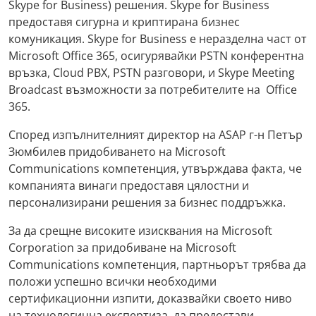
Skype for Business) решения. Skype for Business
предоставя сигурна и криптирана бизнес
комуникация. Skype for Business е неразделна част от
Microsoft Office 365, осигурявайки PSTN конферентна
връзка, Cloud PBX, PSTN разговори, и Skype Meeting
Broadcast възможности за потребителите на Office
365.
Според изпълнителният директор на ASAP г-н Петър
Зюмбилев придобиването на Microsoft
Communications компетенция, утвърждава факта, че
компанията винаги предоставя цялостни и
персонализирани решения за бизнес поддръжка.
За да срещне високите изисквания на Microsoft
Corporation за придобиване на Microsoft
Communications компетенция, партньорът трябва да
положи успешно всички необходими
сертификационни изпити, доказвайки своето ниво
на технологична експертиза, да предостави