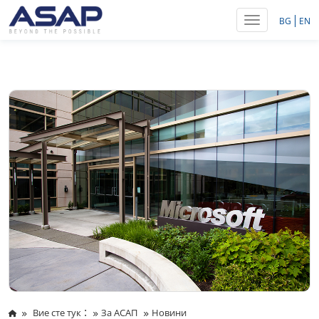
Toggle navig
BG
EN
:
Вие сте тук
За АСАП
Новини