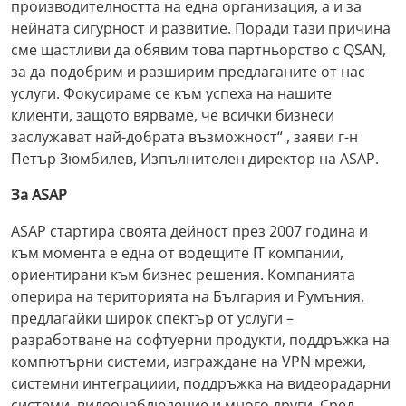
производителността на една организация, а и за
нейната сигурност и развитие. Поради тази причина
сме щастливи да обявим това партньорство с QSAN,
за да подобрим и разширим предлаганите от нас
услуги. Фокусираме се към успеха на нашите
клиенти, защото вярваме, че всички бизнеси
заслужават най-добрата възможност“ , заяви г-н
Петър Зюмбилев, Изпълнителен директор на ASAP.
За ASAP
ASAP стартира своята дейност през 2007 година и
към момента е една от водещите IT компании,
ориентирани към бизнес решения. Компанията
оперира на територията на България и Румъния,
предлагайки широк спектър от услуги –
разработване на софтуерни продукти, поддръжка на
компютърни системи, изграждане на VPN мрежи,
системни интеграциии, поддръжка на видеорадарни
системи, видеонаблюдение и много други. Сред