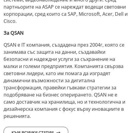
партньорите на ASAP се нареждат водещи световни
корпорации, сред които са SAP, Microsoft, Acer, Dell и
Ciscо.
За QSAN
QSAN e IT компания, създадена през 2004г, която се
занимава със защита на данни, създавайки
безопасни и надеждни услуги за съхранение на
малки и големи предприятия. Компанията свързва
световни лидери, като им помага да изградят
динамични възможности за дигитална
трансформация, правейки гъвкави стратегии за
подобряване на бизнес оперирането. QSAN не e
само доставчик на хранилища, но и технологична и
дизайнерска компания с фокус върху иновациите в
решенията.
КЪМ ВСИЧКИ СТАТИИ