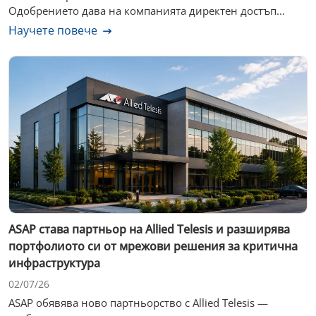
Одобрението дава на компанията директен достъп...
Научете повече
ASAP става партньор на Allied Telesis и разширява
портфолиото си от мрежови решения за критична
инфраструктура
02/07/26
ASAP обявява ново партньорство с Allied Telesis —