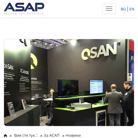
Toggle navig
BG
EN
:
Вие сте тук
За АСАП
Новини