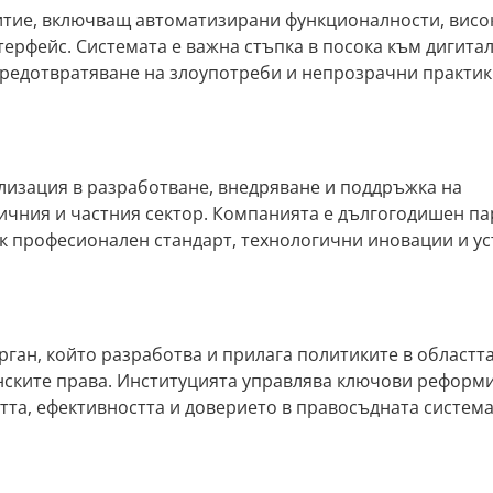
итие, включващ автоматизирани функционалности, висо
ерфейс. Системата е важна стъпка в посока към дигита
предотвратяване на злоупотреби и непрозрачни практик
лизация в разработване, внедряване и поддръжка на
чния и частния сектор. Компанията е дългогодишен па
к професионален стандарт, технологични иновации и у
ган, който разработва и прилага политиките в областта
нските права. Институцията управлява ключови реформи
та, ефективността и доверието в правосъдната система