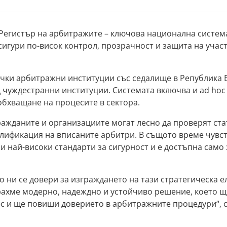
Регистър на арбитражите – ключова национална систем
игури по-висок контрол, прозрачност и защита на учас
чки арбитражни институции със седалище в Република 
 чуждестранни институции. Системата включва и ad hoc
обхващане на процесите в сектора.
ражданите и организациите могат лесно да проверят ста
лификация на вписаните арбитри. В същото време чувс
 най-високи стандарти за сигурност и е достъпна само 
о ни се довери за изграждането на тази стратегическа 
рахме модерно, надеждно и устойчиво решение, което щ
 и ще повиши доверието в арбитражните процедури“, с