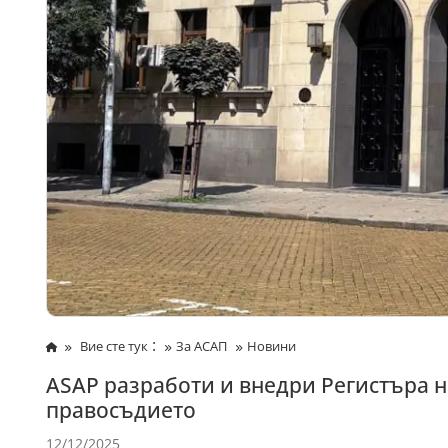
:
Вие сте тук
За АСАП
Новини
ASAP разработи и внедри Регистъра 
правосъдието
12/12/2025