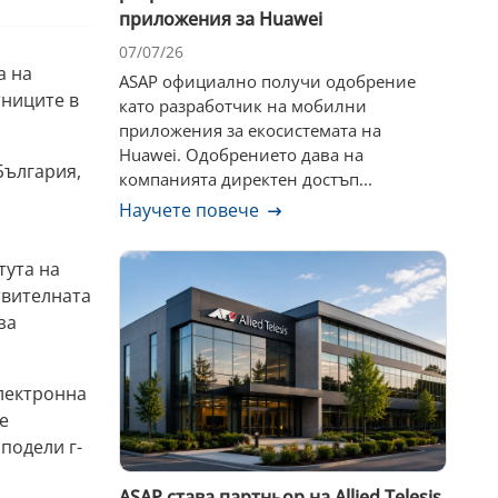
приложения за Huawei
07/07/26
а на
ASAP официално получи одобрение
тниците в
като разработчик на мобилни
приложения за екосистемата на
Huawei. Одобрението дава на
България,
компанията директен достъп...
Научете повече
тута на
твителната
за
електронна
е
подели г-
ASAP става партньор на Allied Telesis