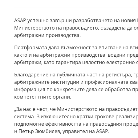
ASAP успешно завърши разработването на новия 
Министерството на правосъдието, създадена да ос
арбитражни производства.
Платформата дава възможност за вписване на вси
както и на арбитражни производства, водени пред
арбитражи, като гарантира цялостно електронно 
Благодарение на публичната част на регистъра, г
арбитражните институции и професионалната ква
информация по конкретните дела се обработва при
компетентните органи.
„За нас е чест, че Министерството на правосъдиет
система. В изключително кратки срокове реализи
подпомогне ефективността на правосъдния процес
н Петър Зюмбилев, управител на ASAP.