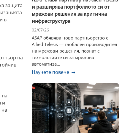
ка защита
и разширява портфолиото си от
лизацията
мрежови решения за критична
и в
инфраструктура
02/07/26
ASAP обявява ново партньорство с
Allied Telesis — глобален производител
на мрежови решения, познат с
ртньор на
технологиите си за мрежова
автоматиза...
стойчив
Научете повече
 на
 и
 на