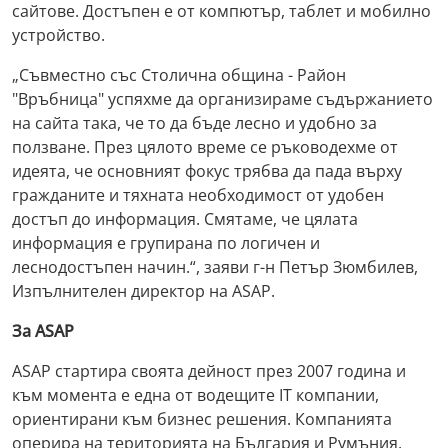
сайтове. Достъпен е от компютър, таблет и мобилно
устройство.
„Съвместно със Столична община - Район
"Връбница" успяхме да организираме съдържанието
на сайта така, че то да бъде лесно и удобно за
ползване. През цялото време се ръководехме от
идеята, че основният фокус трябва да пада върху
гражданите и тяхната необходимост от удобен
достъп до информация. Смятаме, че цялата
информация е групирана по логичен и
леснодостъпен начин.“, заяви г-н Петър Зюмбилев,
Изпълнителен директор на ASAP.
За ASAP
ASAP стартира своята дейност през 2007 година и
към момента е една от водещите IT компании,
ориентирани към бизнес решения. Компанията
оперира на територията на България и Румъния,