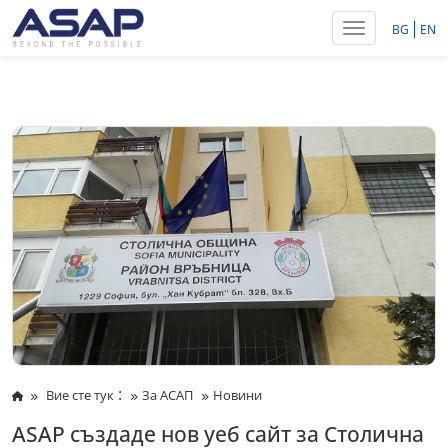
Toggle navig
BG
EN
:
Вие сте тук
За АСАП
Новини
ASAP създаде нов уеб сайт за Столична