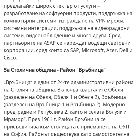
предлагайки широк спектър от услуги –
разработване на софтуерни продукти, поддръжка на
компютърни системи, изграждане на VPN мрежи,
системни интеграции, поддръжка на видеорадарни
системи, видеонаблюдение и много други. Сред
партньорите на ASAP се нареждат водещи световни
корпорации, сред които са SAP, Microsoft, Acer, Dell и
Ciscо.
За Столична община - Район "Връбница"
„Връбница“ е един от 24-те административни района
на Столична община. Включва кварталите Обеля
(разделен на Обеля, Обеля 1 и Обеля 2), Връбница
(разделен на Връбница 1 и Връбница 2), Модерно
предградие и Република 2, както и селата Волуяк и
Мрамор". През 1961 г. Район Връбница се
присъединява към столицата с приемането на ОУП
на София. Районът съществува като самостоятелна