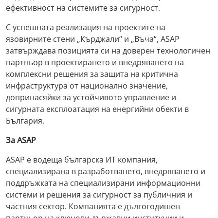
ефективност на системите за сигурност.
С успешната реализация на проектите на
язовирните стени „Кърджали“ и „Въча“, ASAP
затвърждава позицията си на доверен технологичен
партньор в проектирането и внедряването на
комплексни решения за защита на критична
инфраструктура от национално значение,
допринасяйки за устойчивото управление и
сигурната експлоатация на енергийни обекти в
България.
За ASAP
ASAP е водеща българска ИТ компания,
специализирана в разработването, внедряването и
поддръжката на специализирани информационни
системи и решения за сигурност за публичния и
частния сектор. Компанията е дългогодишен
партньор на ключови държавни институции и