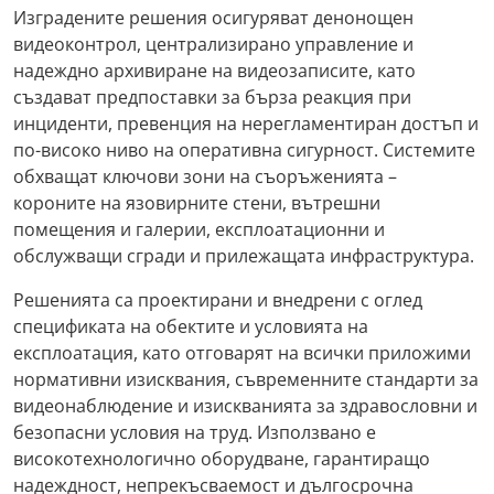
Изградените решения осигуряват денонощен
видеоконтрол, централизирано управление и
надеждно архивиране на видеозаписите, като
създават предпоставки за бърза реакция при
инциденти, превенция на нерегламентиран достъп и
по-високо ниво на оперативна сигурност. Системите
обхващат ключови зони на съоръженията –
короните на язовирните стени, вътрешни
помещения и галерии, експлоатационни и
обслужващи сгради и прилежащата инфраструктура.
Решенията са проектирани и внедрени с оглед
спецификата на обектите и условията на
експлоатация, като отговарят на всички приложими
нормативни изисквания, съвременните стандарти за
видеонаблюдение и изискванията за здравословни и
безопасни условия на труд. Използвано е
високотехнологично оборудване, гарантиращо
надеждност, непрекъсваемост и дългосрочна