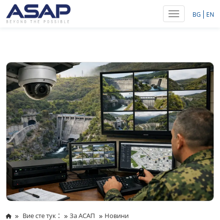
Toggle navig
BG
EN
:
Вие сте тук
За АСАП
Новини