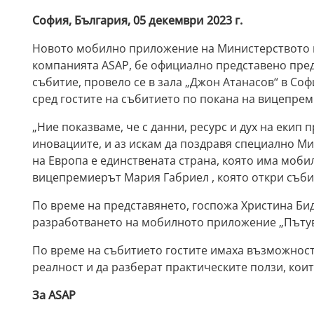
София, България, 05 декември 2023 г.
Новото мобилно приложение на Министерството н
компанията ASAP, бе официално представено пред
събитие, провело се в зала „Джон Атанасов“ в Соф
сред гостите на събитието по покана на вицепре
„Ние показваме, че с данни, ресурс и дух на екип 
иновациите, и аз искам да поздравя специално Ми
на Европа е единствената страна, която има моб
вицепремиерът Мария Габриел , която откри съби
По време на представянето, госпожа Христина Би
разработването на мобилното приложение „Пъту
По време на събитието гостите имаха възможностт
реалност и да разберат практическите ползи, ко
За ASAP