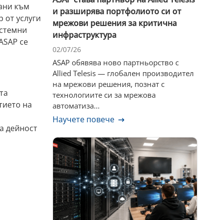
рани към
и разширява портфолиото си от
 от услуги
мрежови решения за критична
истемни
инфраструктура
ASAP се
02/07/26
ASAP обявява ново партньорство с
Allied Telesis — глобален производител
на мрежови решения, познат с
та
технологиите си за мрежова
тието на
автоматиза...
Научете повече
а дейност