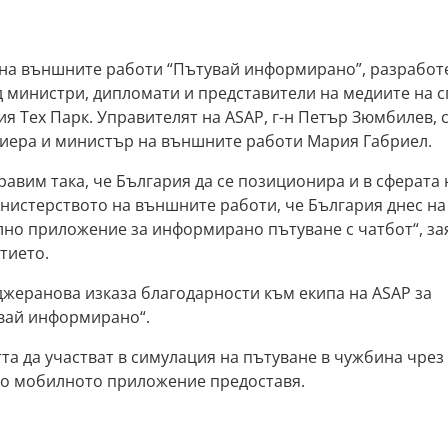
а външните работи “Пътувай информирано”, разработе
 министри, дипломати и представители на медиите на 
ия Тех Парк. Управителят на ASAP, г-н Петър Зюмбилев,
миера и министър на външните работи Мария Габриел.
правим така, че България да се позиционира и в сферата 
нистерството на външните работи, че България днес на
илно приложение за информирано пътуване с чатбот“, за
тието.
джеранова изказа благодарности към екипа на ASAP за
вай информирано“.
а да участват в симулация на пътуване в чужбина чрез
ито мобилното приложение предоставя.