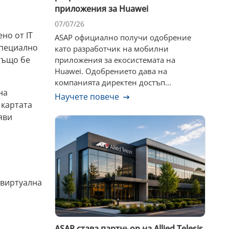
приложения за Huawei
07/07/26
но от IT
ASAP официално получи одобрение
специално
като разработчик на мобилни
 също бе
приложения за екосистемата на
Huawei. Одобрението дава на
компанията директен достъп...
на
Научете повече
 картата
яви
 виртуална
ASAP става партньор на Allied Telesis