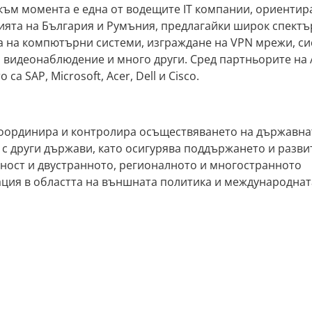
 към момента е една от водещите IT компании, ориенти
ята на България и Румъния, предлагайки широк спектър
а на компютърни системи, изграждане на VPN мрежи, с
 видеонаблюдение и много други. Сред партньорите на 
 SAP, Microsoft, Acer, Dell и Ciscо.
оординира и контролира осъществяването на държавна
с други държави, като осигурява поддържането и разви
ност и двустранното, регионалното и многостранното
ция в областта на външната политика и международнат