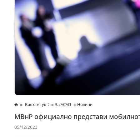
:
Вие сте тук
За АСАП
Новини
МВнР официално представи мобилно
05/12/2023