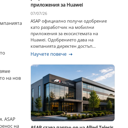
приложения за Huawei
07/07/26
ASAP официално получи одобрение
компанията
като разработчик на мобилни
приложения за екосистемата на
Huawei. Одобрението дава на
компанията директен достъп...
ито
Научете повече
авяме
то на нов
я. ASAP
ренос на
ASAP става партньор на Allied Telesis