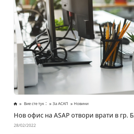
:
Вие сте тук
За АСАП
Новини
Нов офис на ASAP отвори врати в гр. 
28/02/2022