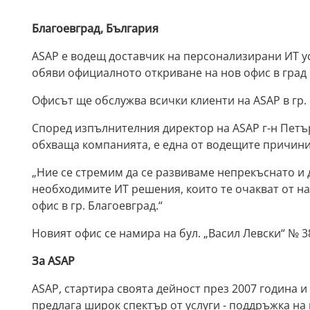
Благоевград, България
ASAP е водещ доставчик на персонализирани ИТ ус
обяви официалното откриване на нов офис в град 
Офисът ще обслужва всички клиенти на ASAP в гр. 
Според изпълнителния директор на ASAP г-н Петъ
обхваща компанията, е една от водещите причини 
„Ние се стремим да се развиваме непрекъснато и
необходимите ИТ решения, които те очакват от на
офис в гр. Благоевград.“
Новият офис се намира на бул. „Васил Левски“ № 3
За ASAP
ASAP, стартира своята дейност през 2007 година и
предлага широк спектър от услуги - поддръжка н