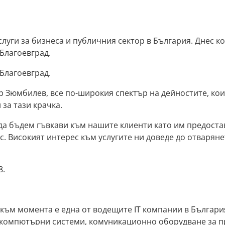
луги за бизнеса и публичния сектор в България. Днес 
Благоевград.
Благоевград.
р Зюмбилев, все по-широкия спектър на дейностите, ко
за тази крачка.
 да бъдем гъвкави към нашите клиенти като им предост
с. Високият интерес към услугите ни доведе до отваряне
8.
 към момента е една от водещите IT компании в Българи
а компютърни системи, комуникационно оборудване за п