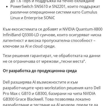
до 1.6 Tbps и поддръжка на течно охлаждане
PowerSwitch SN5610 и SN2201, които поддържат
различни операционни системи като Cumulus
Linux и Enterprise SONiC
Към екосистемата се добавят и NVIDIA Quantum-X800
InfiniBand Q3300-LD суичове, които осигуряват ниска
латентност и висока пропускателна способност –
ключови за AI и cloud среди.
Тези решения гарантират, че обработката на данни
не се ограничава от мрежови „тесни места“.
От разработка до продукционна среда
Dell разширява AI възможностите и към
разработчиците чрез workstation решения като Dell
Pro Max с GB10 и GB300, базирани на чипа NVIDIA
GB300 Grace Blackwell. Това позволява локално
разработване и тестване на AI модели, преди те да