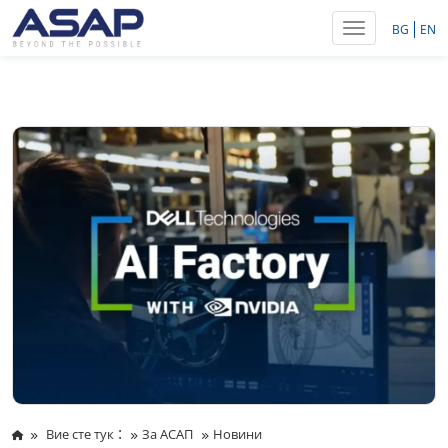
Toggle navig
BG
EN
:
Вие сте тук
За АСАП
Новини