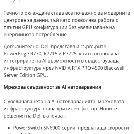
Течното охлаждане става все по-важно за модерните
центрове за данни, тъй като позволява работа с
плътни GPU конфигурации без увеличаване на
енергийното потребление.
Допълнително, Dell представя и сървърите
PowerEdge R770, R7715 и R7725, които позволяват
интегриране на AI възможности в съществуваща
инфраструктура чрез NVIDIA RTX PRO 4500 Blackwell
Server Edition GPU.
Мрежова свързаност за AI натоварвания
С увеличаването на AI натоварванията, мрежовата
инфраструктура става критичен фактор. Новите
решения на Dell включват:
PowerSwitch SN6000 серия, предлагаща скорости