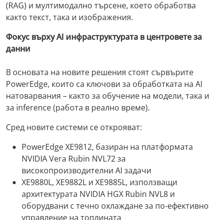
(RAG) и мултимодално търсене, което обработва
както текст, така и изображения.
Фокус върху AI инфраструктурата в центровете за
данни
В основата на новите решения стоят сървърите
PowerEdge, които са ключови за обработката на AI
натоварвания – както за обучение на модели, така и
за inference (работа в реално време).
Сред новите системи се открояват:
PowerEdge XE9812, базиран на платформата
NVIDIA Vera Rubin NVL72 за
високопроизводителни AI задачи
XE9880L, XE9882L и XE9885L, използващи
архитектурата NVIDIA HGX Rubin NVL8 и
оборудвани с течно охлаждане за по-ефективно
управление на топлината