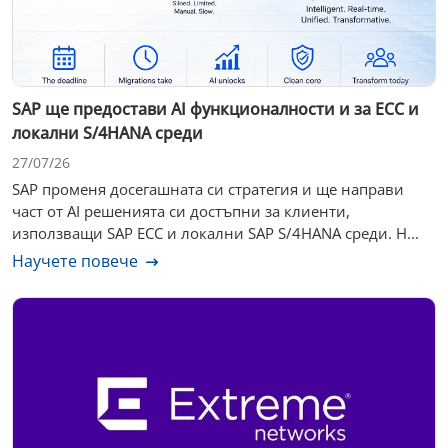
SAP ще предостави AI функционалности и за ECC и
локални S/4HANA среди
27/07/26
SAP променя досегашната си стратегия и ще направи
част от AI решенията си достъпни за клиенти,
използващи SAP ECC и локални SAP S/4HANA среди. Н...
Научете повече